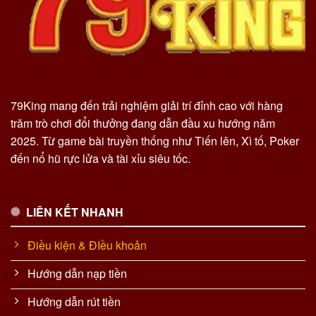
79King mang đến trải nghiệm giải trí đỉnh cao với hàng
trăm trò chơi đổi thưởng đang dẫn đầu xu hướng năm
2025. Từ game bài truyền thống như Tiến lên, Xì tố, Poker
đến nổ hũ rực lửa và tài xỉu siêu tốc.
LIÊN KẾT NHANH
Điều kiện & ĐIều khoản
Hướng dẫn nạp tiền
Hướng dẫn rút tiền