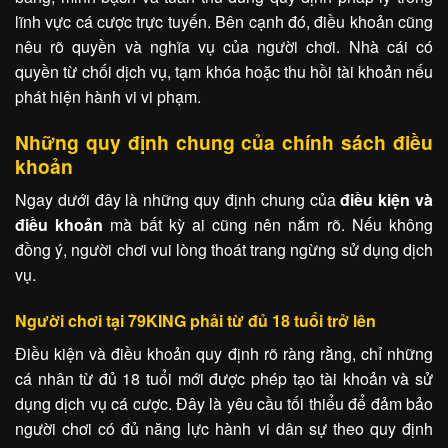
lĩnh vực cá cược trực tuyến. Bên cạnh đó, điều khoản cũng
nêu rõ quyền và nghĩa vụ của người chơi. Nhà cái có
quyền từ chối dịch vụ, tạm khóa hoặc thu hồi tài khoản nếu
phát hiện hành vi vi phạm.
Những quy định chung của chính sách điều
khoản
Ngay dưới đây là những quy định chung của
điều kiện và
điều khoản
mà bất kỳ ai cũng nên nắm rõ. Nếu không
đồng ý, người chơi vui lòng thoát trang ngừng sử dụng dịch
vụ.
Người chơi tại 79KING phải từ đủ 18 tuổi trở lên
Điều kiện và điều khoản quy định rõ ràng rằng, chỉ những
cá nhân từ đủ 18 tuổi mới được phép tạo tài khoản và sử
dụng dịch vụ cá cược. Đây là yêu cầu tối thiểu để đảm bảo
người chơi có đủ năng lực hành vi dân sự theo quy định